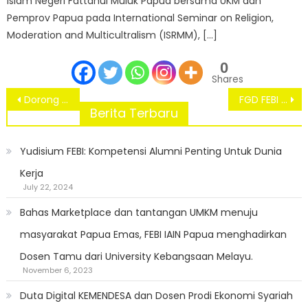
Islam Negeri Fattahul Muluk Papua bersama UKM dan
Pemprov Papua pada International Seminar on Religion,
Moderation and Multicultralism (ISRMM), […]
0
Shares
Post
Dorong Perlindungan Sosial Bagi Tenaga Kerja : Prodi Ekonomi Syariah FEBI IAIN Fattahul Muluk Papua dan BPJS Ketenagakerjaan Gelar Sosialisasi Ketenagakerjaan di Kampung Koya Koso, Abepura, Jayapura.
FGD FEBI : Susun Visi Misi, Lihat Perkembangan Dunia Kerja
navigation
Berita Terbaru
Yudisium FEBI: Kompetensi Alumni Penting Untuk Dunia
Kerja
July 22, 2024
Bahas Marketplace dan tantangan UMKM menuju
masyarakat Papua Emas, FEBI IAIN Papua menghadirkan
Dosen Tamu dari University Kebangsaan Melayu.
November 6, 2023
Duta Digital KEMENDESA dan Dosen Prodi Ekonomi Syariah