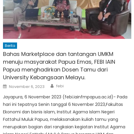
Berita
Bahas Marketplace dan tantangan UMKM
menuju masyarakat Papua Emas, FEBI IAIN
Papua menghadirkan Dosen Tamu dari
University Kebangsaan Melayu.
Author
Posted
febi
November 6, 2023
on
Jayapura, 6 November 2023 (febi.iainfmpapua.ac.id)- Pada
hari ini tepatnya Senin tanggal 6 November 2023,Fakultas
Ekonomi dan bisnis islam, Institut Agama Islam Negeri
Fattahul Muluk Papua, melaksanakan kuliah tamu yang
merupakan bagian dari rangkaian kegiatan Institut Agama