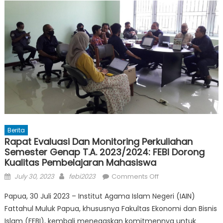
Berita
Rapat Evaluasi Dan Monitoring Perkuliahan
Semester Genap T.A. 2023/2024: FEBI Dorong
Kualitas Pembelajaran Mahasiswa
Posted
Author
on
July 30, 2023
febi2023
Comments Off
on
Rapat
Papua, 30 Juli 2023 – Institut Agama Islam Negeri (IAIN)
Evaluasi
Fattahul Muluk Papua, khususnya Fakultas Ekonomi dan Bisnis
dan
Islam (FEBI), kembali menegaskan komitmennya untuk
Monitoring