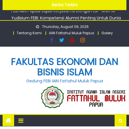
Papua Perkuat Silaturahmi antar Civitas
Skip
Berita Terkini
FEBI IAIN Papua Jajaki Kerjasama Dengan LSP-MWPM
to
Yudisium FEBI: Kompetensi Alumni Penting Untuk Dunia
content
Kerja
Thursday, August 06, 2026
Tentang Kami
IAIN Fattahul Muluk Papua
Galery
FAKULTAS EKONOMI DAN
BISNIS ISLAM
Gedung FEBI IAIN Fattahul Muluk Papua