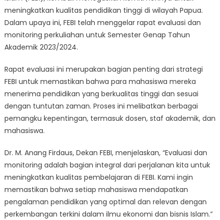
Perkuliahan
meningkatkan kualitas pendidikan tinggi di wilayah Papua.
Semester
Dalam upaya ini, FEBI telah menggelar rapat evaluasi dan
Genap
monitoring perkuliahan untuk Semester Genap Tahun
T.A.
Akademik 2023/2024.
2023/2024:
FEBI
Rapat evaluasi ini merupakan bagian penting dari strategi
Dorong
FEBI untuk memastikan bahwa para mahasiswa mereka
Kualitas
menerima pendidikan yang berkualitas tinggi dan sesuai
Pembelajaran
dengan tuntutan zaman. Proses ini melibatkan berbagai
Mahasiswa
pemangku kepentingan, termasuk dosen, staf akademik, dan
mahasiswa.
Dr. M. Anang Firdaus, Dekan FEBI, menjelaskan, “Evaluasi dan
monitoring adalah bagian integral dari perjalanan kita untuk
meningkatkan kualitas pembelajaran di FEBI. Kami ingin
memastikan bahwa setiap mahasiswa mendapatkan
pengalaman pendidikan yang optimal dan relevan dengan
perkembangan terkini dalam ilmu ekonomi dan bisnis Islam.”