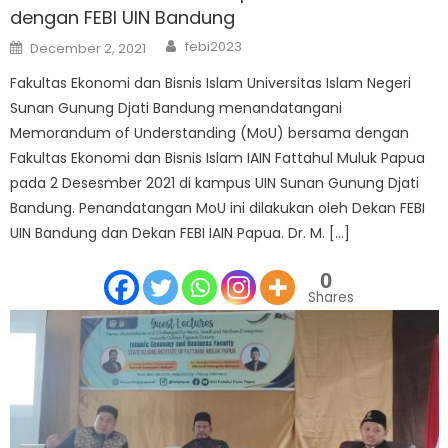
dengan FEBI UIN Bandung
Author
Posted
febi2023
December 2, 2021
on
Fakultas Ekonomi dan Bisnis Islam Universitas Islam Negeri
Sunan Gunung Djati Bandung menandatangani
Memorandum of Understanding (MoU) bersama dengan
Fakultas Ekonomi dan Bisnis Islam IAIN Fattahul Muluk Papua
pada 2 Desesmber 2021 di kampus UIN Sunan Gunung Djati
Bandung. Penandatangan MoU ini dilakukan oleh Dekan FEBI
UIN Bandung dan Dekan FEBI IAIN Papua. Dr. M. […]
0
Shares