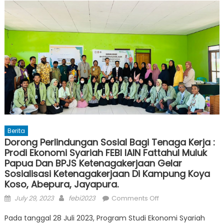
Berita
Dorong Perlindungan Sosial Bagi Tenaga Kerja :
Prodi Ekonomi Syariah FEBI IAIN Fattahul Muluk
Papua Dan BPJS Ketenagakerjaan Gelar
Sosialisasi Ketenagakerjaan Di Kampung Koya
Koso, Abepura, Jayapura.
Posted
Author
on
July 29, 2023
febi2023
Comments Off
on
Dorong
Pada tanggal 28 Juli 2023, Program Studi Ekonomi Syariah
Perlindungan