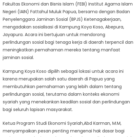
Fakultas Ekonomi dan Bisnis Islam (FEBI) Institut Agama Islam
Sosial
Negeri (IAIN) Fattahul Muluk Papua, bersama dengan Badan
Bagi
Tenaga
Penyelenggara Jaminan Sosial (BPJS) Ketenagakerjaan,
Kerja
mengadakan sosialisasi di Kampung Koya Koso, Abepura,
:
Jayapura. Acara ini bertujuan untuk mendorong
Prodi
perlindungan sosial bagi tenaga kerja di daerah terpencil dan
Ekonomi
meningkatkan pemahaman mereka tentang manfaat
Syariah
jaminan sosial.
FEBI
IAIN
Kampung Koya Koso dipilih sebagai lokasi untuk acara ini
Fattahul
karena merupakan salah satu daerah di Papua yang
Muluk
membutuhkan pemahaman yang lebih dalam tentang
Papua
perlindungan sosial, terutama dalam konteks ekonomi
dan
syariah yang menekankan keadilan sosial dan perlindungan
BPJS
bagi seluruh lapisan masyarakat.
Ketenagakerjaan
Gelar
Ketua Program Studi Ekonomi Syariah,Abd Karman, M.M,
Sosialisasi
menyampaikan pesan penting mengenai hak dasar bagi
Ketenagakerjaan