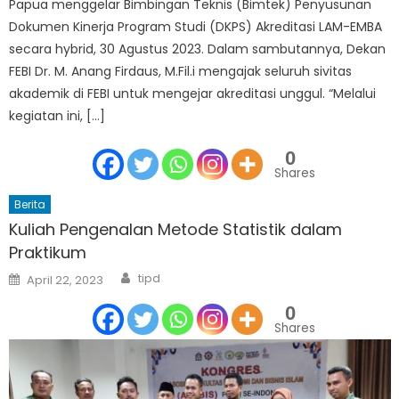
Papua menggelar Bimbingan Teknis (Bimtek) Penyusunan
Dokumen Kinerja Program Studi (DKPS) Akreditasi LAM-EMBA
secara hybrid, 30 Agustus 2023. Dalam sambutannya, Dekan
FEBI Dr. M. Anang Firdaus, M.Fil.i mengajak seluruh sivitas
akademik di FEBI untuk mengejar akreditasi unggul. “Melalui
kegiatan ini, […]
0
Shares
Berita
Kuliah Pengenalan Metode Statistik dalam
Praktikum
Author
Posted
tipd
April 22, 2023
on
0
Shares