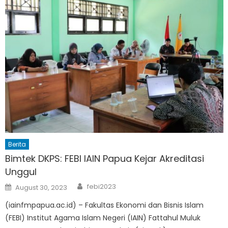
Berita
Bimtek DKPS: FEBI IAIN Papua Kejar Akreditasi
Unggul
Author
Posted
febi2023
August 30, 2023
on
(iainfmpapua.ac.id) – Fakultas Ekonomi dan Bisnis Islam
(FEBI) Institut Agama Islam Negeri (IAIN) Fattahul Muluk