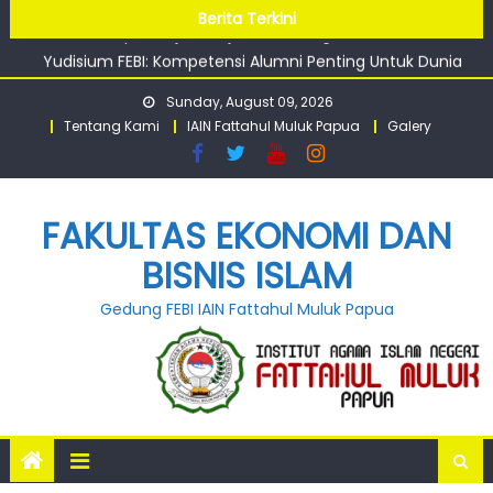
Papua Perkuat Silaturahmi antar Civitas
Skip
Berita Terkini
FEBI IAIN Papua Jajaki Kerjasama Dengan LSP-MWPM
to
Yudisium FEBI: Kompetensi Alumni Penting Untuk Dunia
content
Kerja
Sunday, August 09, 2026
Tentang Kami
IAIN Fattahul Muluk Papua
Galery
FAKULTAS EKONOMI DAN
BISNIS ISLAM
Gedung FEBI IAIN Fattahul Muluk Papua