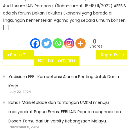
Auditorium IAIN Parepare. (Rabu-Jumat, 16-18/11/2022) AFEBIS
adalah forum Dekan Fakultas Ekonomi yang berada di
lingkungan Kementerian Agama yang secara umum konsen
[…]
0
Shares
Post
Berita Terkini: “Dosen FEBI IAIN Fattahul Muluk Mewarnai Seminar Ekonomi Syariah DIES FEB ke-30 UNCEN”
Rapat Evaluasi dan Monitoring Perkuliahan Semester Genap T.A. 2023/2024: FEBI Dorong Kualitas Pembelajaran Mahasiswa
navigation
Berita Terbaru
Yudisium FEBI: Kompetensi Alumni Penting Untuk Dunia
Kerja
July 22, 2024
Bahas Marketplace dan tantangan UMKM menuju
masyarakat Papua Emas, FEBI IAIN Papua menghadirkan
Dosen Tamu dari University Kebangsaan Melayu.
November 6, 2023