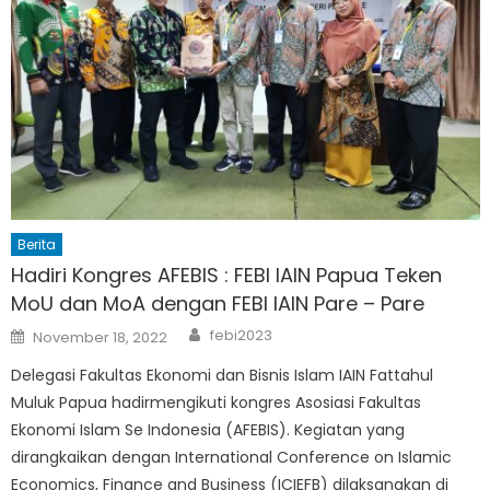
Berita
Hadiri Kongres AFEBIS : FEBI IAIN Papua Teken
MoU dan MoA dengan FEBI IAIN Pare – Pare
Author
Posted
febi2023
November 18, 2022
on
Delegasi Fakultas Ekonomi dan Bisnis Islam IAIN Fattahul
Muluk Papua hadirmengikuti kongres Asosiasi Fakultas
Ekonomi Islam Se Indonesia (AFEBIS). Kegiatan yang
dirangkaikan dengan International Conference on Islamic
Economics, Finance and Business (ICIEFB) dilaksanakan di