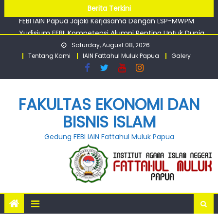
Papua Perkuat Silaturahmi antar Civitas
Skip
Berita Terkini
FEBI IAIN Papua Jajaki Kerjasama Dengan LSP-MWPM
to
Yudisium FEBI: Kompetensi Alumni Penting Untuk Dunia
content
Kerja
Saturday, August 08, 2026
Tentang Kami
IAIN Fattahul Muluk Papua
Galery
FAKULTAS EKONOMI DAN
BISNIS ISLAM
Gedung FEBI IAIN Fattahul Muluk Papua