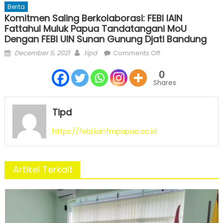
Berita
Komitmen Saling Berkolaborasi: FEBI IAIN
Fattahul Muluk Papua Tandatangani MoU
Dengan FEBI UIN Sunan Gunung Djati Bandung
Posted
Author
on
December 5, 2021
tipd
Comments Off
on
Komitmen
0
saling
Shares
berkolaborasi:
FEBI
IAIN
Tipd
Fattahul
https://febi.iainfmpapua.ac.id
Muluk
Papua
tandatangani
MoU
Artikel Terkait
dengan
FEBI
UIN
Sunan