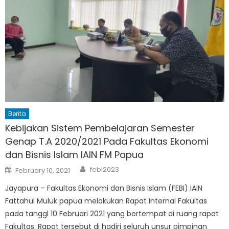
Gunung
Djati
Bandung
Berita
Kebijakan Sistem Pembelajaran Semester
Genap T.A 2020/2021 Pada Fakultas Ekonomi
dan Bisnis Islam IAIN FM Papua
Author
Posted
febi2023
February 10, 2021
on
Jayapura – Fakultas Ekonomi dan Bisnis Islam (FEBI) IAIN
Fattahul Muluk papua melakukan Rapat Internal Fakultas
pada tanggl 10 Februari 2021 yang bertempat di ruang rapat
Fakultas. Rapat tersebut di hadiri seluruh unsur pimpinan