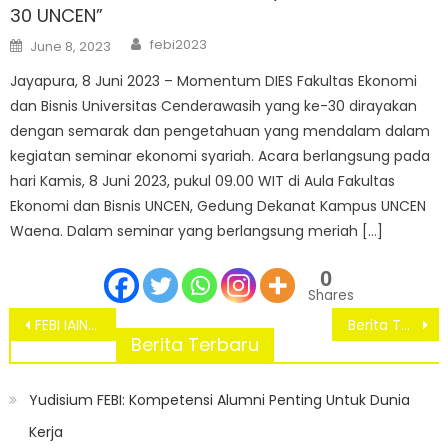
30 UNCEN”
Author
Posted
febi2023
June 8, 2023
on
Jayapura, 8 Juni 2023 – Momentum DIES Fakultas Ekonomi
dan Bisnis Universitas Cenderawasih yang ke-30 dirayakan
dengan semarak dan pengetahuan yang mendalam dalam
kegiatan seminar ekonomi syariah. Acara berlangsung pada
hari Kamis, 8 Juni 2023, pukul 09.00 WIT di Aula Fakultas
Ekonomi dan Bisnis UNCEN, Gedung Dekanat Kampus UNCEN
Waena. Dalam seminar yang berlangsung meriah […]
0
Shares
Post
FEBI IAIN Fattahul Muluk Papua teken MoU dengan FEBI UIN Bandung
Berita Terkini: Dosen Teladan Dijadikan sebagai prototype bagi dosen FEBI demi Pengembangan Fakultas
navigation
Berita Terbaru
Yudisium FEBI: Kompetensi Alumni Penting Untuk Dunia
Kerja