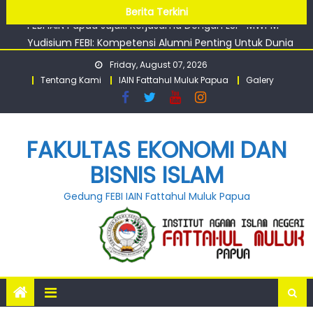
Papua Perkuat Silaturahmi antar Civitas
Skip
Berita Terkini
FEBI IAIN Papua Jajaki Kerjasama Dengan LSP-MWPM
to
Yudisium FEBI: Kompetensi Alumni Penting Untuk Dunia
content
Kerja
Friday, August 07, 2026
Tentang Kami
IAIN Fattahul Muluk Papua
Galery
FAKULTAS EKONOMI DAN
BISNIS ISLAM
Gedung FEBI IAIN Fattahul Muluk Papua