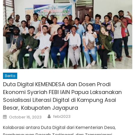
Berita
Duta Digital KEMENDESA dan Dosen Prodi
Ekonomi Syariah FEBI IAIN Papua Laksanakan
Sosialisasi Literasi Digital di Kampung Asai
Besar, Kabupaten Jayapura
Author
Posted
febi2023
October 16, 2023
on
Kolaborasi antara Duta Digital dari Kementerian Desa,
Pembangunan Daerah Tertinggal, dan Transmigrasi