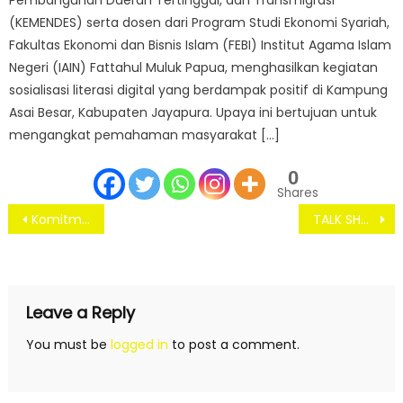
(KEMENDES) serta dosen dari Program Studi Ekonomi Syariah,
Fakultas Ekonomi dan Bisnis Islam (FEBI) Institut Agama Islam
Negeri (IAIN) Fattahul Muluk Papua, menghasilkan kegiatan
sosialisasi literasi digital yang berdampak positif di Kampung
Asai Besar, Kabupaten Jayapura. Upaya ini bertujuan untuk
mengangkat pemahaman masyarakat […]
0
Shares
Post
Komitmen saling berkolaborasi: FEBI IAIN Fattahul Muluk Papua tandatangani MoU dengan FEBI UIN Sunan Gunung Djati Bandung
TALK SHOW PELUANG, TANTANGAN DAN PROSPEK HALAL FOOD DI TANAH PAPUA TAHUN 2021
navigation
Leave a Reply
You must be
logged in
to post a comment.