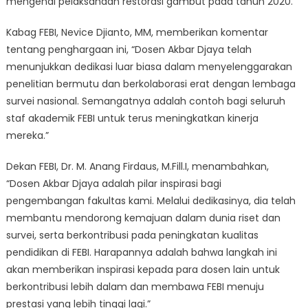
mengenai pelaksanaan restorasi gambut pada tahun 2020.
Kabag FEBI, Nevice Djianto, MM, memberikan komentar
tentang penghargaan ini, “Dosen Akbar Djaya telah
menunjukkan dedikasi luar biasa dalam menyelenggarakan
penelitian bermutu dan berkolaborasi erat dengan lembaga
survei nasional. Semangatnya adalah contoh bagi seluruh
staf akademik FEBI untuk terus meningkatkan kinerja
mereka.”
Dekan FEBI, Dr. M. Anang Firdaus, M.Fill.I, menambahkan,
“Dosen Akbar Djaya adalah pilar inspirasi bagi
pengembangan fakultas kami. Melalui dedikasinya, dia telah
membantu mendorong kemajuan dalam dunia riset dan
survei, serta berkontribusi pada peningkatan kualitas
pendidikan di FEBI. Harapannya adalah bahwa langkah ini
akan memberikan inspirasi kepada para dosen lain untuk
berkontribusi lebih dalam dan membawa FEBI menuju
prestasi yang lebih tinggi lagi.”