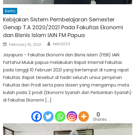
Berita
Kebijakan Sistem Pembelajaran Semester
Genap T.A 2020/2021 Pada Fakultas Ekonomi
dan Bisnis Islam IAIN FM Papua
Author
Posted
febi2023
February 10, 2021
on
Jayapura – Fakultas Ekonomi dan Bisnis Islam (FEBI) IAIN
Fattahul Muluk papua melakukan Rapat Internal Fakultas
pada tanggl 10 Februari 2021 yang bertempat di ruang rapat
Fakultas. Rapat tersebut di hadiri seluruh unsur pimpinan
Fakultas dan Prodi serta para dosen yang mengampu mata
kuliah pada 2 prodi (Ekonomi Syariah dan Perbankan Syariah)
di Fakultas Ekonomi […]
0
Shares