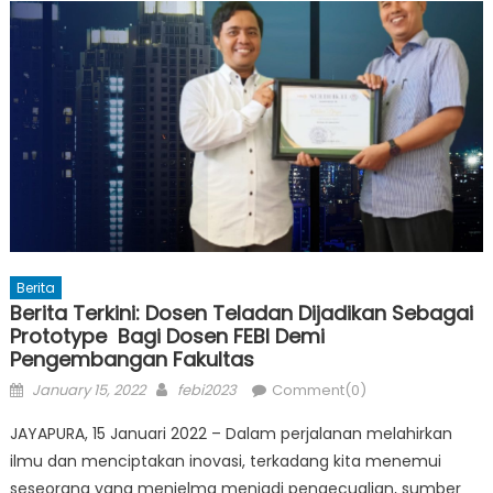
Berita
Berita Terkini: Dosen Teladan Dijadikan Sebagai
Prototype Bagi Dosen FEBI Demi
Pengembangan Fakultas
Posted
Author
January 15, 2022
febi2023
Comment(0)
on
JAYAPURA, 15 Januari 2022 – Dalam perjalanan melahirkan
ilmu dan menciptakan inovasi, terkadang kita menemui
seseorang yang menjelma menjadi pengecualian, sumber