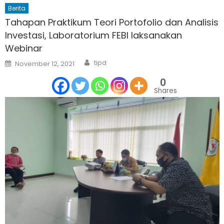
Berita
Tahapan Praktikum Teori Portofolio dan Analisis
Investasi, Laboratorium FEBI laksanakan
Webinar
Author
Posted
tipd
November 12, 2021
on
0
Shares